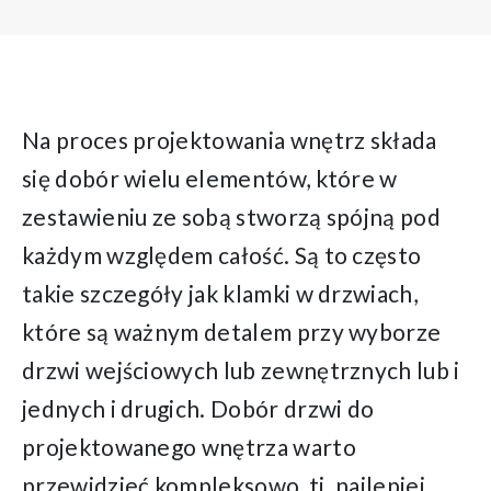
OCZYWIŚCIE JEŚLI PROJEKT ZLECONY JEST PRZEZ OSOBĘ
OCZYWIŚCIE JEŚLI PROJEKT ZLECONY JEST PRZEZ OSOBĘ
Na proces projektowania wnętrz składa
się dobór wielu elementów, które w
PROJEKTOWANIE WNĘTRZ JEST CZYNNOŚCIĄ ROSNĄCĄ NA POPULARNOŚCI
zestawieniu ze sobą stworzą spójną pod
każdym względem całość. Są to często
W DZISIEJSZYCH CZASACH, KAŻDY Z NAS MOŻE STAĆ SIĘ PROJEKTANTEM WŁASNEGO WNĘTRZA
takie szczegóły jak klamki w drzwiach,
które są ważnym detalem przy wyborze
drzwi wejściowych lub zewnętrznych lub i
jednych i drugich. Dobór drzwi do
projektowanego wnętrza warto
przewidzieć kompleksowo, tj. najlepiej